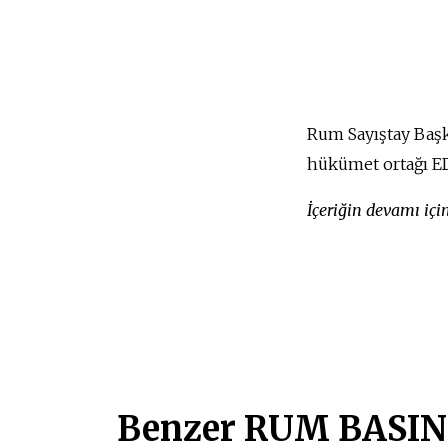
Rum Sayıştay Başk
hükümet ortağı ED
İçeriğin devamı iç
Benzer RUM BASINI