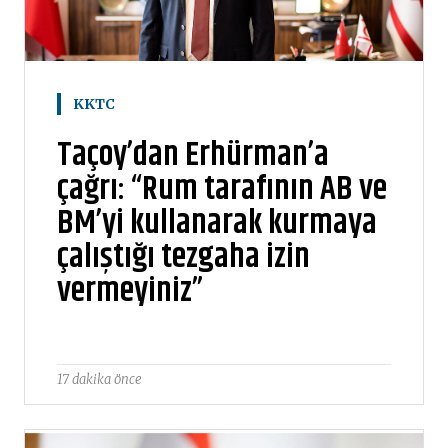
KKTC
Taçoy’dan Erhürman’a
çağrı: “Rum tarafının AB ve
BM’yi kullanarak kurmaya
çalıştığı tezgaha izin
vermeyiniz”
17 dakika önce