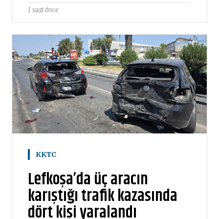
1 saat önce
KKTC
Lefkoşa’da üç aracın
karıştığı trafik kazasında
dört kişi yaralandı