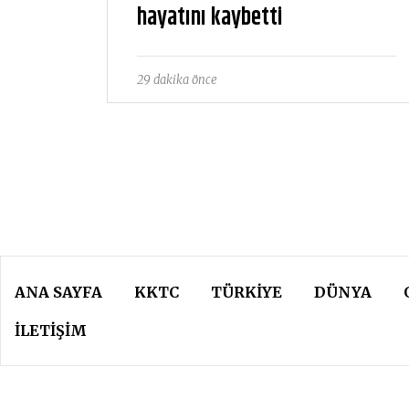
hayatını kaybetti
29 dakika önce
ANA SAYFA
KKTC
TÜRKIYE
DÜNYA
İLETİŞİM