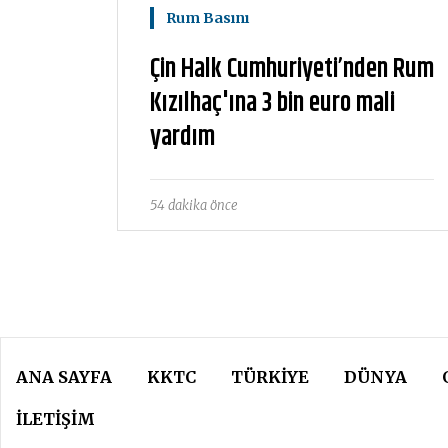
Rum Basını
Çin Halk Cumhuriyeti’nden Rum
Kızılhaç'ına 3 bin euro mali
yardım
54 dakika önce
ANA SAYFA
KKTC
TÜRKIYE
DÜNYA
İLETİŞİM