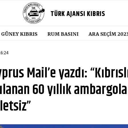
TÜRK AJANSI KIBRIS
GÜNEY KIBRIS
RUM BASINI
ARA SEÇIM 202
16:24
yprus Mail’e yazdı: “Kıbrısl
lanan 60 yıllık ambargola
letsiz”