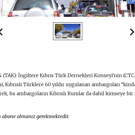
4 (TAK): İngiltere Kıbrıs Türk Dernekleri Konseyi'nin (CT
i, Kıbrıslı Türklere 60 yıldır uygulanan ambargoları “kinda
rek, bu ambargoların Kıbrıslı Rumlar da dahil kimseye bir
in abone olmanız gerekmektedir.