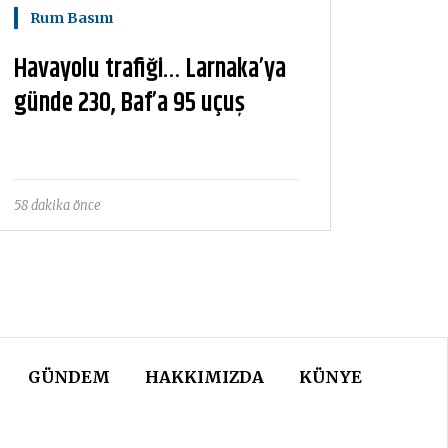
Rum Basını
Havayolu trafiği… Larnaka’ya
günde 230, Baf’a 95 uçuş
58 dakika önce
GÜNDEM
HAKKIMIZDA
KÜNYE