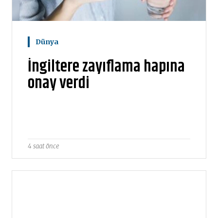
Dünya
İngiltere zayıflama hapına
onay verdi
4 saat önce