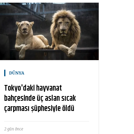
DÜNYA
Tokyo'daki hayvanat
bahçesinde üç aslan sıcak
çarpması şüphesiyle öldü
2 gün önce