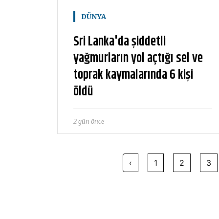
DÜNYA
Sri Lanka'da şiddetli
yağmurların yol açtığı sel ve
toprak kaymalarında 6 kişi
öldü
2 gün önce
‹
1
2
3