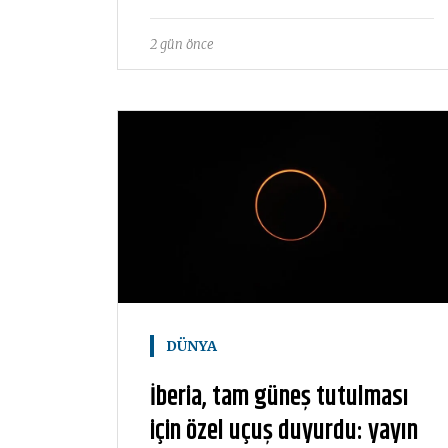
2 gün önce
DÜNYA
İberia, tam güneş tutulması
için özel uçuş duyurdu: yayın