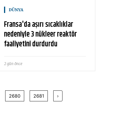
DÜNYA
Fransa'da aşırı sıcaklıklar
nedeniyle 3 nükleer reaktör
faaliyetini durdurdu
2 gün önce
2680
2681
›