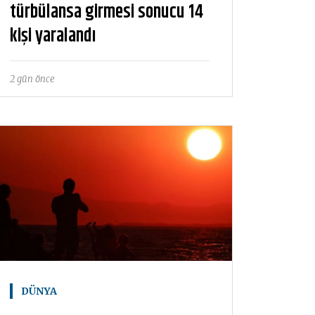
türbülansa girmesi sonucu 14
kişi yaralandı
2 gün önce
DÜNYA