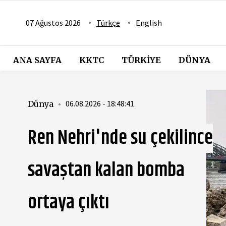
07 Ağustos 2026
Türkçe
English
ANA SAYFA
KKTC
TÜRKIYE
DÜNYA
06.08.2026 - 18:34:33
Dünya
Avrupa'da orman yangınları
"530 bin hektardan fazla
alan kaybedildi"