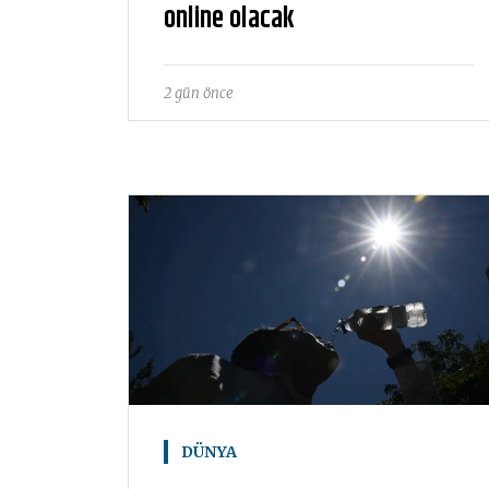
online olacak
2 gün önce
DÜNYA