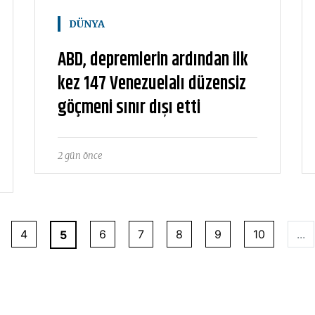
DÜNYA
ABD, depremlerin ardından ilk
kez 147 Venezuelalı düzensiz
göçmeni sınır dışı etti
2 gün önce
4
6
7
8
9
10
...
5