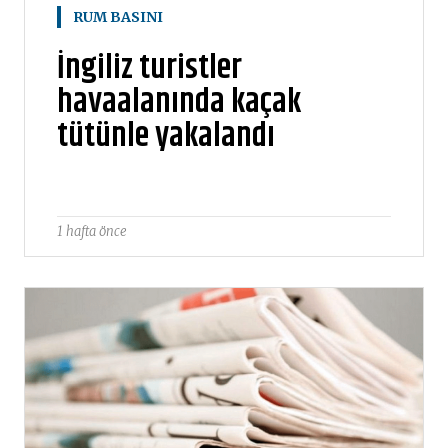
RUM BASINI
İngiliz turistler
havaalanında kaçak
tütünle yakalandı
1 hafta önce