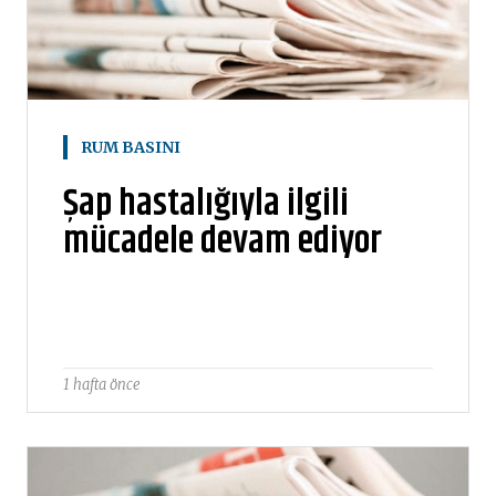
RUM BASINI
Şap hastalığıyla ilgili
mücadele devam ediyor
1 hafta önce