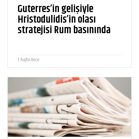
Guterres’in gelişiyle
Hristodulidis’in olası
stratejisi Rum basınında
1 hafta önce