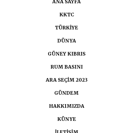
ANA SAYFA
KKTC
TÜRKIYE
DÜNYA
GÜNEY KIBRIS
RUM BASINI
ARA SEÇIM 2023
GÜNDEM
HAKKIMIZDA
KÜNYE
İLETİŞİM