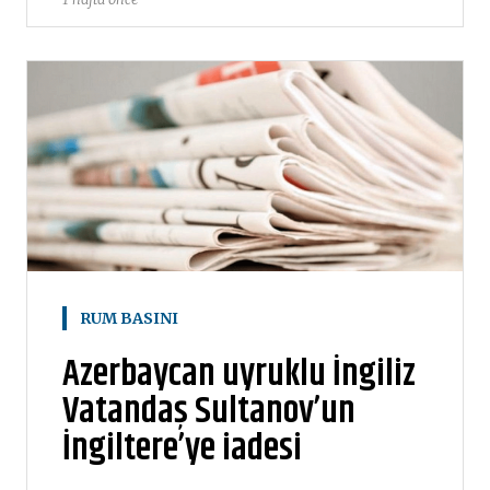
RUM BASINI
Azerbaycan uyruklu İngiliz
Vatandaş Sultanov’un
İngiltere’ye iadesi