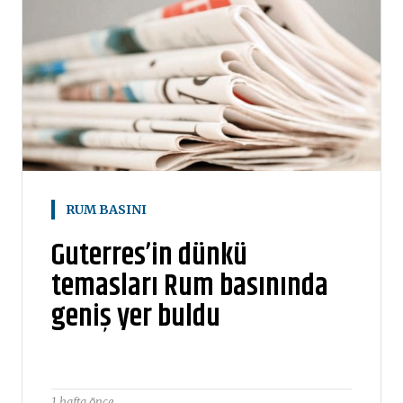
RUM BASINI
Guterres’in dünkü
temasları Rum basınında
geniş yer buldu
1 hafta önce